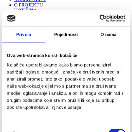
O PROJEKTU
KOTIŠINA
FOR VISITORS
INTERPRETACIJSKI CENTAR VELIKI KAŠTEL
Storytelling
GALERIJA
Privola
Pojedinosti
O nama
MULTIMEDIJA
KONTAKTI I RADNO VRIJEME
Ova web-stranica koristi kolačiće
Kolačiće upotrebljavamo kako bismo personalizirali
sadržaj i oglase, omogućili značajke društvenih medija i
analizirali promet. Isto tako, podatke o vašoj upotrebi
“Očima, pameću, srcem po onom što se vidi do onoga što se ne
naše web-lokacije dijelimo s partnerima za društvene
vidi" - dr. fra Jure Radić
medije, oglašavanje i analizu, a oni ih mogu kombinirati s
Saznaj više
drugim podacima koje ste im pružili ili koje su prikupili
dok ste upotrebljavali njihove usluge.
www.strukturnifondovi.hr
Sav sadržaj internetske stranice isključiva je odgovornost
Grada
Makarske
.
Odabir