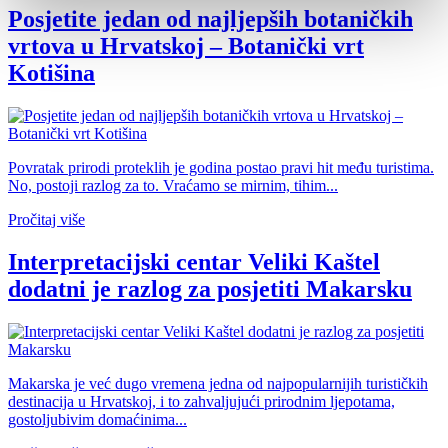
Posjetite jedan od najljepših botaničkih
vrtova u Hrvatskoj – Botanički vrt
Kotišina
Povratak prirodi proteklih je godina postao pravi hit među turistima.
No, postoji razlog za to. Vraćamo se mirnim, tihim...
Pročitaj više
Interpretacijski centar Veliki Kaštel
dodatni je razlog za posjetiti Makarsku
Makarska je već dugo vremena jedna od najpopularnijih turističkih
destinacija u Hrvatskoj, i to zahvaljujući prirodnim ljepotama,
gostoljubivim domaćinima...